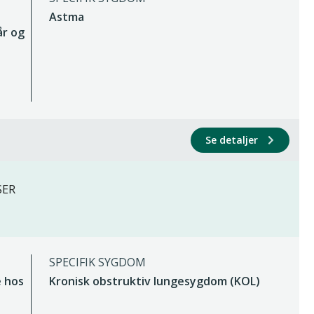
Astma
år og
Se detaljer
SER
SPECIFIK SYGDOM
e hos
Kronisk obstruktiv lungesygdom (KOL)