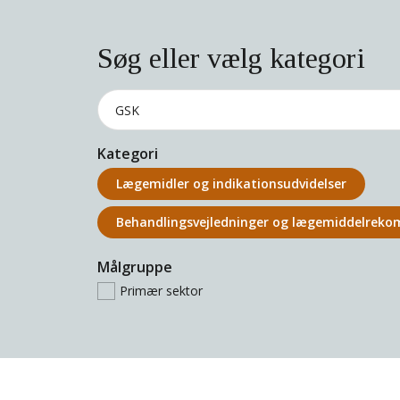
Søg eller vælg kategori
Kategori
Lægemidler og indikations­udvidelser
Behandlings­vejledninger og lægemiddel­rek
Målgruppe
Primær sektor