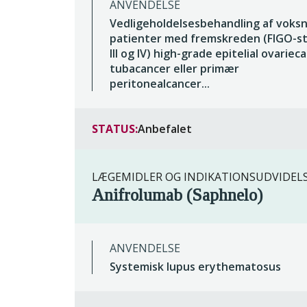
ANVENDELSE
Vedligeholdelsesbehandling af voks
patienter med fremskreden (FIGO-st
III og IV) high-grade epitelial ovariec
tubacancer eller primær
peritonealcancer...
STATUS:
Anbefalet
LÆGEMIDLER OG INDIKATIONSUDVIDEL
Anifrolumab (Saphnelo)
ANVENDELSE
Systemisk lupus erythematosus