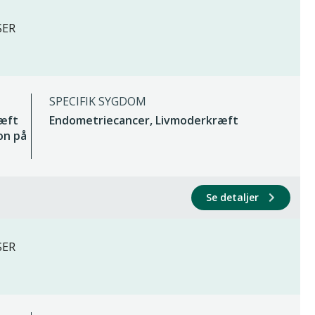
SER
SPECIFIK SYGDOM
ræft
Endometriecancer, Livmoderkræft
on på
Se detaljer
SER