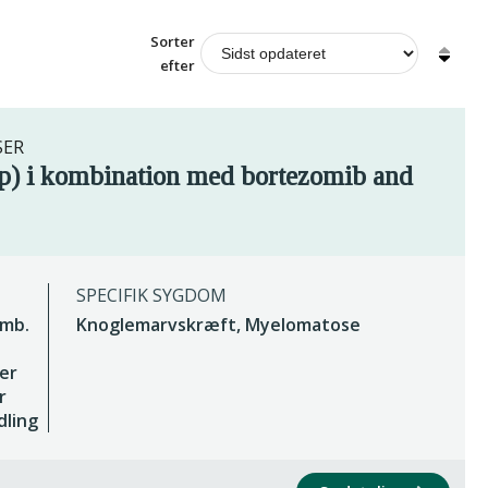
Sorter
efter
SER
p) i kombination med bortezomib and
SPECIFIK SYGDOM
omb.
Knoglemarvskræft, Myelomatose
er
r
dling