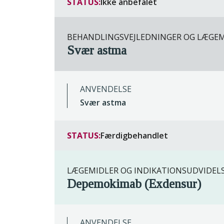
STATUS:
Ikke anbefalet
BEHANDLINGSVEJLEDNINGER OG LÆG
Svær astma
ANVENDELSE
Svær astma
STATUS:
Færdigbehandlet
LÆGEMIDLER OG INDIKATIONSUDVIDEL
Depemokimab (Exdensur)
ANVENDELSE