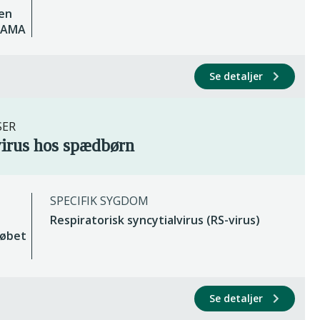
 en
 LAMA
Se detaljer
SER
virus hos spædbørn
SPECIFIK SYGDOM
Respiratorisk syncytialvirus (RS-virus)
løbet
Se detaljer