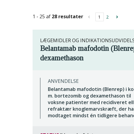
1 - 25 af
28 resultater
1
2
LÆGEMIDLER OG INDIKATIONSUDVIDEL
Belantamab mafodotin (Blenre
dexamethason
ANVENDELSE
Belantamab mafodotin (Blenrep) i k
m. bortezomib og dexamethason til
voksne patienter med recidiveret ell
refraktær knoglemarvskræft, der ha
modtaget mindst én tidligere behan