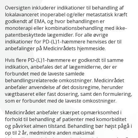
Oversigten inkluderer indikationer til behandling af
lokalavanceret inoperabel og/eller metastatisk kræft
godkendt af EMA, og hvor behandlingen er
monoterapi eller kombinationsbehandling med ikke-
patentbeskyttede lægemidler. For alle øvrige
indikationer for PD-(L)1-hæmmere henvises der til
anbefalinger på Medicinrådets hjemmeside.
Hvis flere PD-(L)1-hæmmere er godkendt til samme
indikation, anbefales det af lægemidlerne, der er
forbundet med de laveste samlede
behandlingsrelaterede omkostninger. Medicinrådet
anbefaler anvendelse af det dosisregime, herunder
vægtbaseret eller fast dosering, samt den formulering,
som er forbundet med de laveste omkostninger.
Medicinrådet anbefaler skærpet opmærksomhed i
forhold til behandling af patienter med komorbiditet
og påvirket almen tilstand. Behandling bør højst pågå i
op til 2 år, medmindre anden maksimal