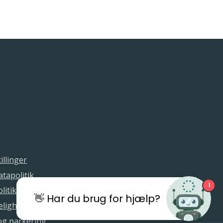
illinger
tapolitik
1
litik
👋 Har du brug for hjælp?
elighedserklæring
 og parkering