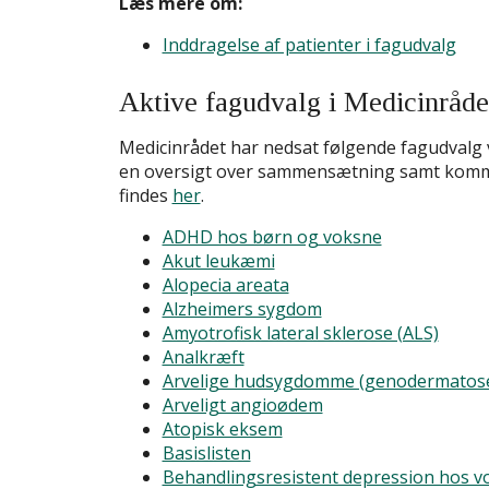
Læs mere om:
Inddragelse af patienter i fagudvalg
Aktive fagudvalg i Medicinråde
Medicinrådet har nedsat følgende fagudvalg 
en oversigt over sammensætning samt kommi
findes
her
.
ADHD hos børn og voksne
Akut leukæmi
Alopecia areata
Alzheimers sygdom
Amyotrofisk lateral sklerose (ALS)
Analkræft
Arvelige hudsygdomme (genodermatos
Arveligt angioødem
Atopisk eksem
Basislisten
Behandlingsresistent depression hos v