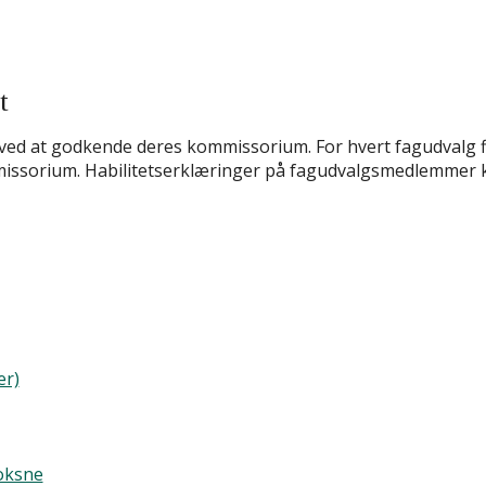
t
ved at godkende deres kommissorium. For hvert fagudvalg 
ssorium. Habilitetserklæringer på fagudvalgsmedlemmer 
er)
oksne