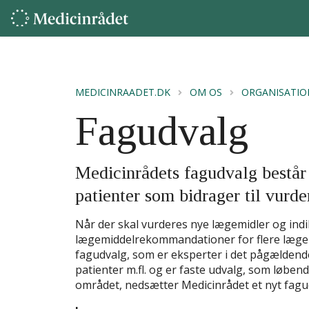
MEDICINRAADET.DK
OM OS
ORGANISATIO
Fagudvalg
Medicinrådets fagudvalg består 
patienter som bidrager til vurd
Når der skal vurderes nye lægemidler og indi
lægemiddelrekommandationer for flere lægem
fagudvalg, som er eksperter i det pågælden
patienter m.fl. og er faste udvalg, som løbend
området, nedsætter Medicinrådet et nyt fagu