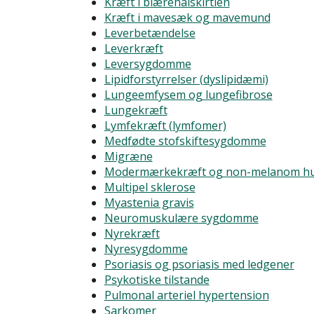
Kræft i blærehalskirtlen
Kræft i mavesæk og mavemund
Leverbetændelse
Leverkræft
Leversygdomme
Lipidforstyrrelser (dyslipidæmi)
Lungeemfysem og lungefibrose
Lungekræft
Lymfekræft (lymfomer)
Medfødte stofskiftesygdomme
Migræne
Modermærkekræft og non-melanom h
Multipel sklerose
Myastenia gravis
Neuromuskulære sygdomme
Nyrekræft
Nyresygdomme
Psoriasis og psoriasis med ledgener
Psykotiske tilstande
Pulmonal arteriel hypertension
Sarkomer