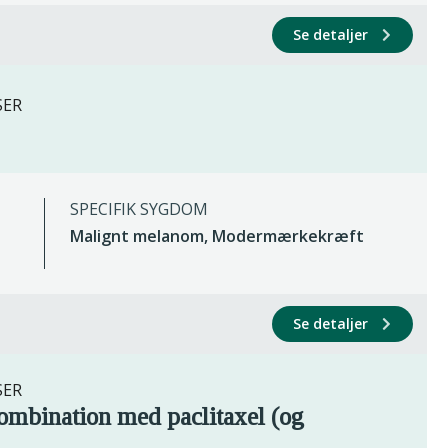
Se detaljer
SER
SPECIFIK SYGDOM
Malignt melanom, Modermærkekræft
Se detaljer
SER
mbination med paclitaxel (og