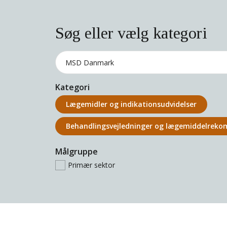
Søg eller vælg kategori
Kategori
Lægemidler og indikations­udvidelser
Behandlings­vejledninger og lægemiddel­rek
Målgruppe
Primær sektor