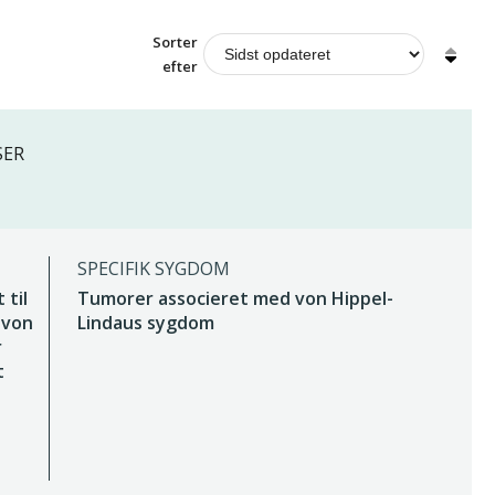
Sorter
efter
SER
SPECIFIK SYGDOM
 til
Tumorer associeret med von Hippel-
 von
Lindaus sygdom
r
t