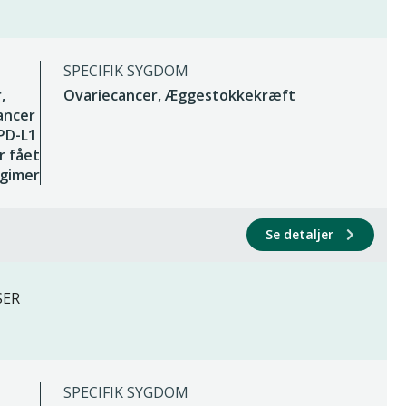
SPECIFIK SYGDOM
,
Ovariecancer, Æggestokkekræft
ancer
PD-L1
r fået
egimer
Se detaljer
SER
SPECIFIK SYGDOM