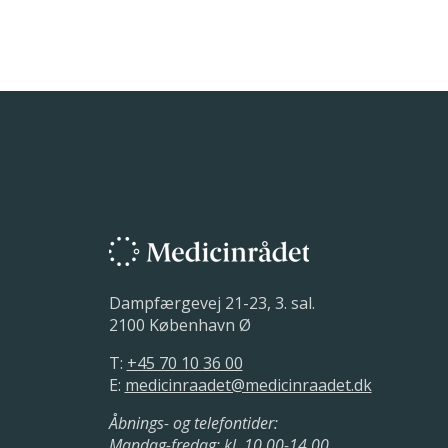
Medicinrådets udkast til vu
kombination med kemoterapi t
ansøger
12. - 25. juni 2019.
Medicinrådet udarbejder p
29. oktober 2018 - 27. februa
Medicinrådet udarbejder v
18. marts - 19. juni 2019.
Medicinrådet har modtaget
29. oktober 2018.
Dampfærgevej 21-23, 3. sal.
2100 København Ø
T:
+45 70 10 36 00
E:
medicinraadet@medicinraadet.dk
Åbnings- og telefontider:
Mandag-fredag: kl. 10.00-14.00