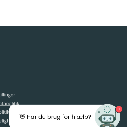
illinger
tapolitik
1
litik
👋 Har du brug for hjælp?
elighedserklæring