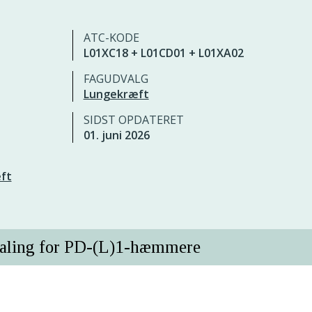
ATC-KODE
L01XC18 + L01CD01 + L01XA02
FAGUDVALG
Lungekræft
SIDST OPDATERET
01. juni 2026
æft
efaling for PD-(L)1-hæmmere