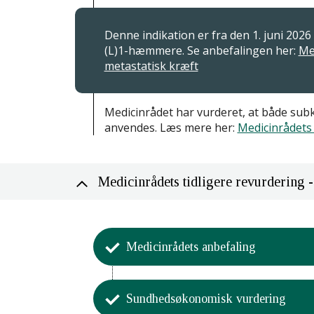
Denne indikation er fra den 1. juni 202
(L)1-hæmmere. Se anbefalingen her:
Me
metastatisk kræft
Medicinrådet har vurderet, at både su
anvendes. Læs mere her:
Medicinrådets
Medicinrådets tidligere revurdering -
Medicinrådets anbefaling
Aktivitet
Sundhedsøkonomisk vurdering
Medicinrådet har godkendt