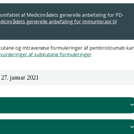
6 omfattet af Medicinrådets generelle anbefaling for PD-
dicinrådets generelle anbefaling for immunterapi til
bkutane og intravenøse formuleringer af pembrolizumab ka
 vurderinger af subkutane formuleringer
 27. januar 2021
 anbefalingen