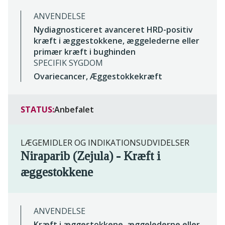
ANVENDELSE
Nydiagnosticeret avanceret HRD-positiv
kræft i æggestokkene, æggelederne eller
primær kræft i bughinden
SPECIFIK SYGDOM
Ovariecancer, Æggestokkekræft
STATUS:
Anbefalet
LÆGEMIDLER OG INDIKATIONSUDVIDELSER
Niraparib (Zejula) - Kræft i
æggestokkene
ANVENDELSE
Kræft i æggestokkene, æggelederne eller