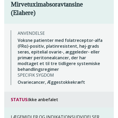
Mirvetuximabsoravtansine
(Elahere)
ANVENDELSE
Voksne patienter med folatreceptor-alfa
(FRα)-positiv, platinresistent, høj-grads
serøs, epitelial ovarie-, æggeleder- eller
primær peritonealcancer, der har
modtaget et til tre tidligere systemiske
behandlingsregimer
SPECIFIK SYGDOM
Ovariecancer, Æggestokkekræft
STATUS:
Ikke anbefalet
LÆGEMIDLER OG INDIKATIONSUDVIDELSER