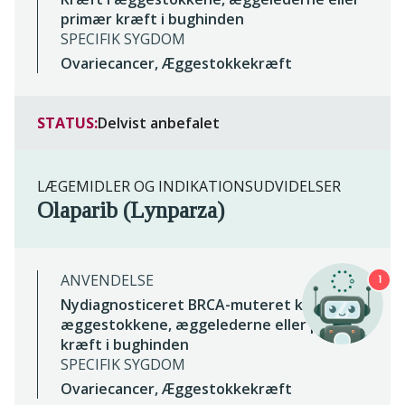
primær kræft i bughinden
SPECIFIK SYGDOM
Ovariecancer, Æggestokkekræft
STATUS:
Delvist anbefalet
LÆGEMIDLER OG INDIKATIONSUDVIDELSER
Olaparib (Lynparza)
ANVENDELSE
1
Nydiagnosticeret BRCA-muteret kræft i
æggestokkene, æggelederne eller primær
kræft i bughinden
SPECIFIK SYGDOM
Ovariecancer, Æggestokkekræft