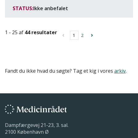
STATUS:
Ikke anbefalet
1 - 25 af
44 resultater
1
2
Fandt du ikke hvad du søgte? Tag et kig i vores
arkiv
.
Dampfærgevej 21-23, 3. sal.
2100 København Ø