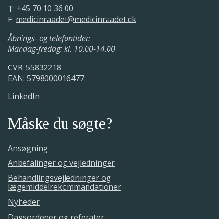
T:
+45 70 10 36 00
E:
medicinraadet@medicinraadet.dk
Åbnings- og telefontider:
Mandag-fredag: kl. 10.00-14.00
CVR: 55832218
EAN: 5798000016477
LinkedIn
Måske du søgte?
Ansøgning
Anbefalinger og vejledninger
Behandlingsvejledninger og
lægemiddelrekommandationer
Nyheder
Dagsordener og referater