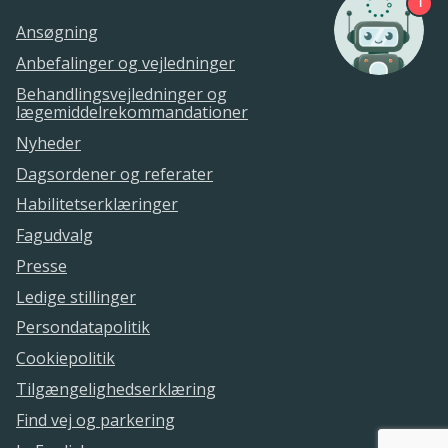
ekspression ≥ 1 % og < 50 %, version 1.0
1
Ansøgning
Anbefalinger og vejledninger
Behandlingsvejledninger og
lægemiddelrekommandationer
Nyheder
Dagsordener og referater
Habilitetserklæringer
Fagudvalg
Presse
Ledige stillinger
Persondatapolitik
Cookiepolitik
Tilgængelighedserklæring
Find vej og parkering