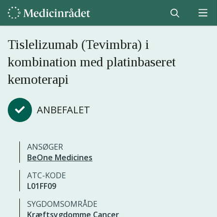
Tislelizumab (Tevimbra) i
kombination med platinbaseret
kemoterapi
ANBEFALET
ANSØGER
BeOne Medicines
ATC-KODE
L01FF09
SYGDOMSOMRÅDE
Kræftsygdomme
Cancer