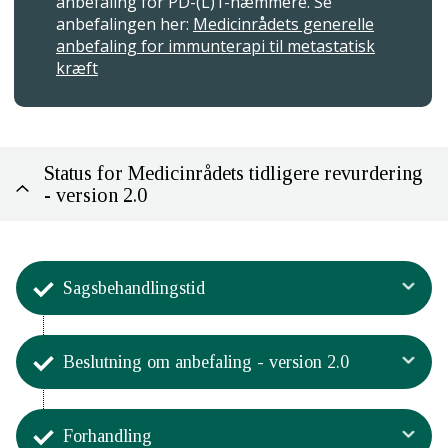
anbefaling for PD-(L)1-hæmmere. Se
anbefalingen her:
Medicinrådets generelle
anbefaling for immunterapi til metastatisk
kræft
Status for Medicinrådets tidligere revurdering
- version 2.0
Sagsbehandlingstid
Aktivitet
Beslutning om anbefaling - version 2.0
Sagsbehandlingstiden og processen
for Medicinrådets vurdering
Aktivitet
6. februar - 30. maj 2025.
Forhandling
Medicinrådet har truffet beslutning
Processen var en 14-ugers proces.