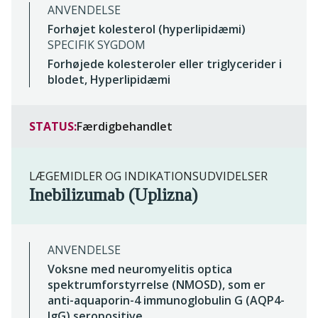
ANVENDELSE
Forhøjet kolesterol (hyperlipidæmi)
SPECIFIK SYGDOM
Forhøjede kolesteroler eller triglycerider i
blodet, Hyperlipidæmi
STATUS:
Færdigbehandlet
LÆGEMIDLER OG INDIKATIONSUDVIDELSER
Inebilizumab (Uplizna)
ANVENDELSE
Voksne med neuromyelitis optica
spektrumforstyrrelse (NMOSD), som er
anti-aquaporin-4 immunoglobulin G (AQP4-
IgG) seropositive