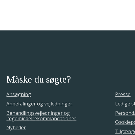
nuar-24. februar 2023.
Måske du søgte?
Ansøgning
Presse
Anbefalinger og vejledninger
Ledige st
Behandlingsvejledninger og
Personda
lægemiddelrekommandationer
Cookiepo
Nyheder
Tilgæng