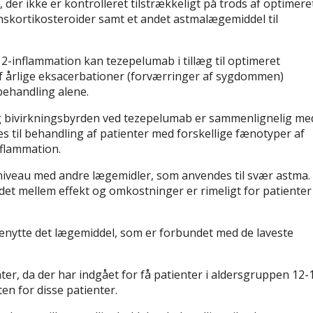
der ikke er kontrolleret tilstrækkeligt på trods af optimere
nskortikosteroider samt et andet astmalægemiddel til
2-inflammation kan tezepelumab i tillæg til optimeret
f årlige eksacerbationer (forværringer af sygdommen)
ehandling alene.
og bivirkningsbyrden ved tezepelumab er sammenlignelig me
 til behandling af patienter med forskellige fænotyper af
nflammation.
niveau med andre lægemidler, som anvendes til svær astma.
det mellem effekt og omkostninger er rimeligt for patienter
enytte det lægemiddel, som er forbundet med de laveste
r, da der har indgået for få patienter i aldersgruppen 12-
ten for disse patienter.