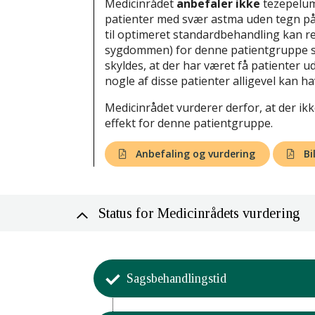
Medicinrådet
anbefaler ikke
tezepelum
patienter med svær astma uden tegn på 
til optimeret standardbehandling kan re
sygdommen) for denne patientgruppe s
skyldes, at der har været få patienter u
nogle af disse patienter alligevel kan h
Medicinrådet vurderer derfor, at der ik
effekt for denne patientgruppe.
Anbefaling og vurdering
Bi
Status for Medicinrådets vurdering
Sagsbehandlingstid