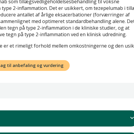
ab som tillægsvedligeholdelsesbehandling til voksne
type 2-inflammation. Det er usikkert, om tezepelumab i til
ducere antallet af årlige eksacerbationer (forværringer af
ammenlignet med optimeret standardbehandling alene. De
den tegn på type 2-inflammation i de kliniske studier, og at
ave tegn på type 2-inflammation ved en klinisk udredning.
ke er et rimeligt forhold mellem omkostningerne og den usi
lag til anbefaling og vurdering