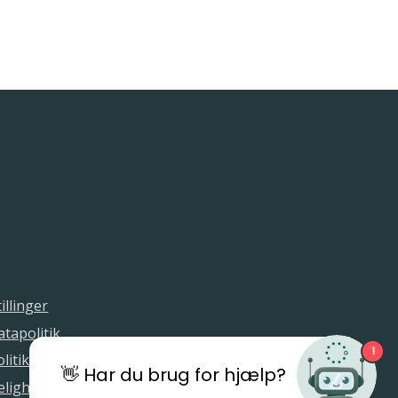
illinger
tapolitik
1
litik
👋 Har du brug for hjælp?
elighedserklæring