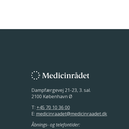
stoppet varede fra den 31. ja
Dampfærgevej 21-23, 3. sal.
2100 København Ø
T:
+45 70 10 36 00
E:
medicinraadet@medicinraadet.dk
Åbnings- og telefontider: