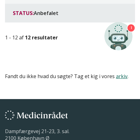
STATUS:
Anbefalet
1
1 - 12 af
12 resultater
Fandt du ikke hvad du søgte? Tag et kig i vores
arkiv
.
Dampfærgevej 21-23, 3. sal.
2100 København Ø