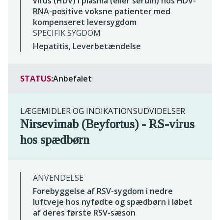
virus (HDV) i plasma (eller serum) hos HDV-
RNA-positive voksne patienter med
kompenseret leversygdom
SPECIFIK SYGDOM
Hepatitis, Leverbetændelse
STATUS:
Anbefalet
LÆGEMIDLER OG INDIKATIONSUDVIDELSER
Nirsevimab (Beyfortus) - RS-virus
hos spædbørn
ANVENDELSE
Forebyggelse af RSV-sygdom i nedre
luftveje hos nyfødte og spædbørn i løbet
af deres første RSV-sæson