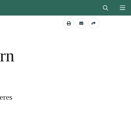
rn
eres
g