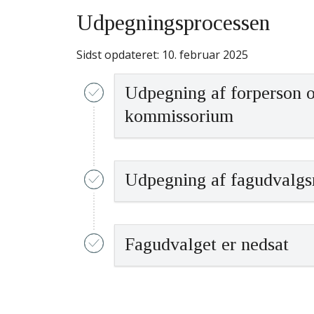
Udpegningsprocessen
Sidst opdateret: 10. februar 2025
Udpegning af forperson 
kommissorium
Aktivitet
Udpegning af fagudvalg
Medicinrådet sender en 
Selskaber, LVS, om at in
15. oktober 2024.
Aktivitet
Fagudvalget er nedsat
Medicinrådet udsender 
udpegende enheder
LVS indstiller en forper
03. december 2024.
12. november 2024.
Aktivitet
Der er udpeget et tilstr