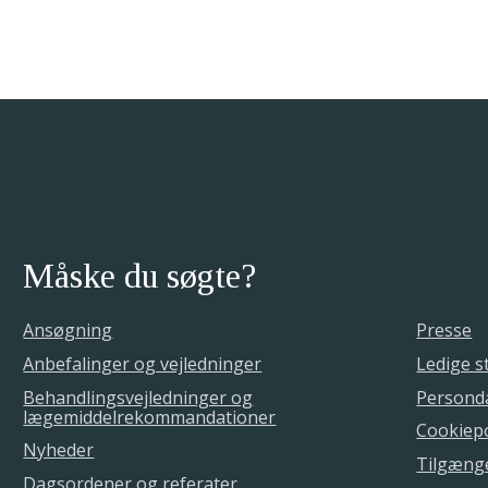
Måske du søgte?
Ansøgning
Presse
Anbefalinger og vejledninger
Ledige st
Behandlingsvejledninger og
Personda
lægemiddelrekommandationer
Cookiepo
Nyheder
Tilgæng
Dagsordener og referater