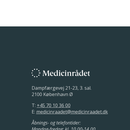
Dampfærgevej 21-23, 3. sal.
2100 København Ø
T:
+45 70 10 36 00
E:
medicinraadet@medicinraadet.dk
Åbnings- og telefontider:
Mandag-fredag: kl. 10.00-14.00