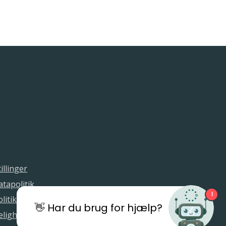
illinger
tapolitik
1
litik
👋 Har du brug for hjælp?
elighedserklæring