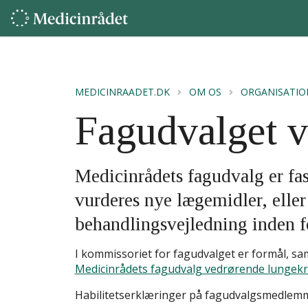
MEDICINRAADET.DK
OM OS
ORGANISATIO
Fagudvalget v
Medicinrådets fagudvalg er fas
vurderes nye lægemidler, eller
behandlingsvejledning inden f
I kommissoriet for fagudvalget er formål, 
Medicinrådets fagudvalg vedrørende lungek
Habilitetserklæringer på fagudvalgsmedlem