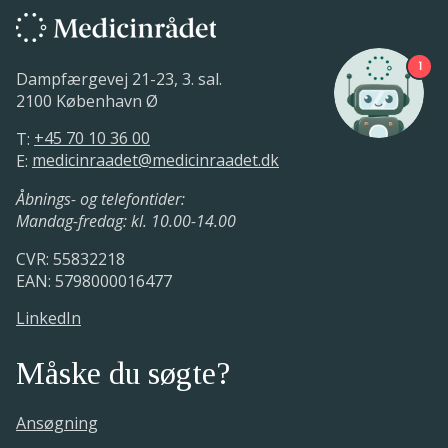
fagudvalget er funktionsdygtigt
habilitet
Medicinrådet modtager udpegninger
28. april 2022.
fra de udpegende enheder
23. september - 18. oktober 2021.
1
Dampfærgevej 21-23, 3. sal.
16. februar - 06. april 2022.
2100 København Ø
Kommissorium udarbejdes
T:
+45 70 10 36 00
Medicinrådet vurderer de udpegedes
18. oktober 2021 - 27. januar 2022.
E:
medicinraadet@medicinraadet.dk
habilitet
16. februar - 16. maj 2022.
Åbnings- og telefontider:
Formanden og kommissorium
Mandag-fredag: kl. 10.00-14.00
godkendes af Rådet
CVR: 55832218
27. januar 2022.
EAN: 5798000016477
LinkedIn
Måske du søgte?
Ansøgning