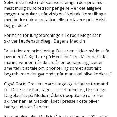
Selvom de fleste nok kan være enige i den præmis –
mest mulig sundhed for pengene – er det alligevel
meget upopulært, når vi siger: ”Nej tak, kom tilbage
med bedre dokumentation eller en lavere pris. Helst
begge dele.”
Formand for lungeforeningen Torben Mogensen
skriver i et debatindlæg i Dagens Medicin:
”Alle taler om prioritering. Det er en sikker måde at få
uvenner på. Kig bare på Medicinrådet. Rådet har ikke
mange venner, når de afslår en behandling. Det er
smertefrit at tale om prioritering som et abstrakt
begreb, men det gør ondt, når man skal blive konkret.”
Også Gorm Greisen, børnelæge og tidligere formand
for Det Etiske Råd, tager i et debatindlæg i Kristeligt
Dagblad fat på Medicinrådets upopulære rolle. Her
skriver han, at Medicinrådet i pressen ofte bliver
hængt ud som fjenden.
Eksempelvis blev Medicinrådet i november 2022 af en