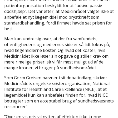
patientorganisation beskyldt for at ”udøve passiv
dødshjælp”. Det var efter, at Medicinrådet valgte ikke at
anbefale et nyt lægemiddel mod brystkræft som
standardbehandling, fordi firmaet havde sat prisen for
højt.
Man kan undre sig over, at der fra samfundets,
offentlighedens og mediernes side er så lidt fokus på,
hvad lægemidlerne koster. Og hvad det koster, hvis
Medicinrådet ikke løser sin opgave og stiller krav om
mere rimelige priser, så vi får mest muligt ud af de
mange kroner, vi bruger på sundhedsområdet.
Som Gorm Greisen nævner i sit debatindlæg, skriver
Medicinrådets engelske søsterorganisation, National
Institute for Health and Care Excellence (NICE), at et
lægemiddel kun kan anbefales ”inden for, hvad NICE
betragter som en acceptabel brug af sundhedsvæsnets
ressourcer”.
”Over en vis pris vil nytten af effekten ikke kunne