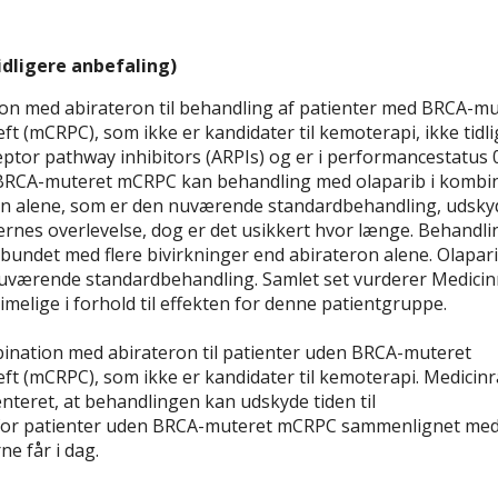
idligere anbefaling)
on med abirateron til behandling af patienter med BRCA-mu
t (mCRPC), som ikke er kandidater til kemoterapi, ikke tidl
or pathway inhibitors (ARPIs) og er i performancestatus 0
d BRCA-muteret mCRPC kan behandling med olaparib i kombi
n alene, som er den nuværende standardbehandling, udsky
ernes overlevelse, dog er det usikkert hvor længe. Behandl
bundet med flere bivirkninger end abirateron alene. Olapari
uværende standardbehandling. Samlet set vurderer Medicin
melige i forhold til effekten for denne patientgruppe.
ination med abirateron til patienter uden BRCA-muteret
ft (mCRPC), som ikke er kandidater til kemoterapi. Medicinr
enteret, at behandlingen kan udskyde tiden til
 for patienter uden BRCA-muteret mCRPC sammenlignet me
e får i dag.