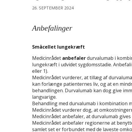
26. SEPTEMBER 2024
Anbefalinger
Småcellet lungekræft
Medicinrådet
anbefaler
durvalumab i kombin
lungekræft i udvidet sygdomsstadie. Anbefal
eller 1).
Medicinrådet vurderer, at tillæg af durvalum
kan forlænge patienternes liv, og at en mind
behandlingen. Durvalumab kan dog give immu
langvarige.
Behandling med durvalumab i kombination me
Medicinrådet vurderer dog, at omkostningerne 
Medicinrådet anbefaler, at durvalumab gives i
Medicinrådet anbefaler regionerne at benytt
samlet set er forbundet med de laveste omko