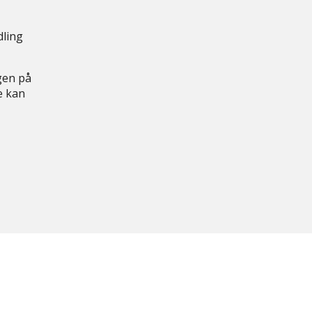
dling
gen på
e kan