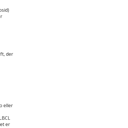
osid)
r
t, der
 eller
DLBCL
et er