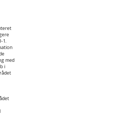
teret
igere
-1.
nation
de
ing med
b i
rådet
ådet
d