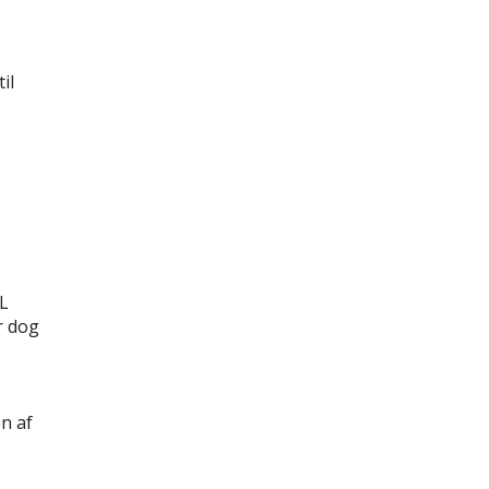
il
L
r dog
en af