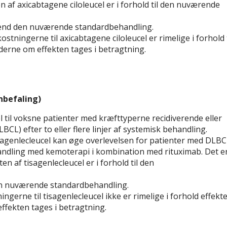
n af axicabtagene ciloleucel er i forhold til den nuværende
e end den nuværende standardbehandling.
tningerne til axicabtagene ciloleucel er rimelige i forhold t
derne om effekten tages i betragtning.
nbefaling)
l til voksne patienter med kræfttyperne recidiverende eller
BCL) efter to eller flere linjer af systemisk behandling.
sagenlecleucel kan øge overlevelsen for patienter med DLBC
ling med kemoterapi i kombination med rituximab. Det e
n af tisagenlecleucel er i forhold til den
den nuværende standardbehandling.
gerne til tisagenlecleucel ikke er rimelige i forhold effekt
fekten tages i betragtning.