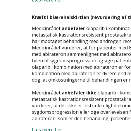
Kræft i blærehalskirtlen (revurdering af t
Medicinrådet
anbefaler
olaparib i kombinati
metastatisk kastrationsresistent prostatakræf
har modtaget behandling med androgen recept
Medicinrådet vurderer, at for patienter me
med abirateron sammenlignet med abiratero
tiden til sygdomsprogression og øge patient
olaparib i kombination med abirateron er for
kombination med abirateron er dyrere end n
dog, at omkostningerne til behandlingen er ri
Medicinrådet
anbefaler ikke
olaparib i komb
metastatisk kastrationsresistent prostatakræ
vurderer, at det ikke er tilstrækkeligt dokum
sygdomsprogression eller øge overlevelsen
abirateron, som er den behandling, patientern
Læs mere her.