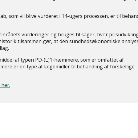
b, som vil blive vurderet i 14-ugers processen, er til behan
inrådets vurderinger og bruges til sager, hvor prisudviklin
historik tilsammen gør, at den sundhedsøkonomiske analys
lag.
iddel af typen PD-(L)1-hæmmere, som er omfattet af
re er en type af lægemidler til behandling af forskellige
 her.