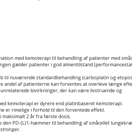
ation med kemoterapi til behandling af patienter med småc
ingen gælder patienter i god almentilstand (performancesta
ab til nuværende standardbehandling (carboplatin og etopos
re andel af patienterne kan forventes at overleve længe efte
nrelaterede bivirkninger, der kan være livstruende og
d kemoterapi er dyrere end platinbaseret kemoterapi.
er rimelige i forhold til den forventede effekt.
 maksimalt 2 år fra første dosis.
e den PD-(L)1-hæmmer til behandling af småcellet lungekræf
stninger.