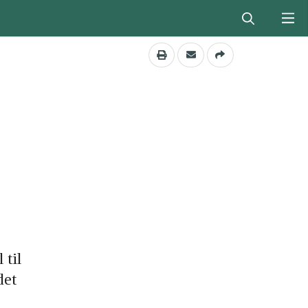
 til
det