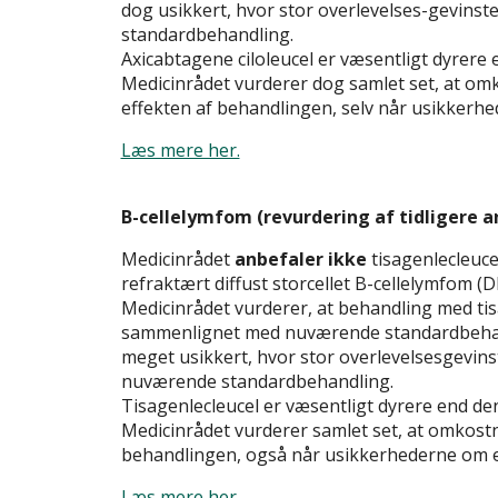
dog usikkert, hvor stor overlevelses-gevinste
standardbehandling.
Axicabtagene ciloleucel er væsentligt dyrer
Medicinrådet vurderer dog samlet set, at omkos
effekten af behandlingen, selv når usikkerhe
Læs mere her.
B-cellelymfom (revurdering af tidligere a
Medicinrådet
anbefaler ikke
tisagenlecleuce
refraktært diffust storcellet B-cellelymfom (DL
Medicinrådet vurderer, at behandling med ti
sammenlignet med nuværende standardbehand
meget usikkert, hvor stor overlevelsesgevinste
nuværende standardbehandling.
Tisagenlecleucel er væsentligt dyrere end 
Medicinrådet vurderer samlet set, at omkostnin
behandlingen, også når usikkerhederne om ef
Læs mere her.