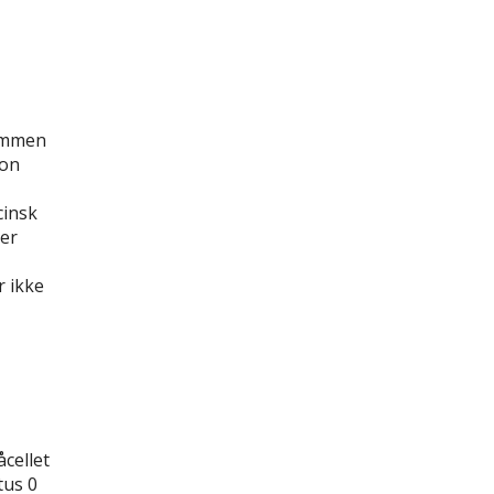
dommen
ion
cinsk
er
r ikke
cellet
tus 0