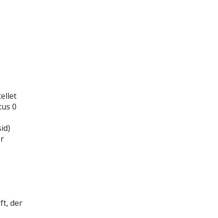
ellet
tus 0
id)
r
t, der