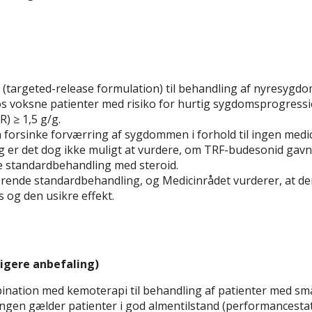
(targeted-release formulation) til behandling af nyresyg
s voksne patienter med risiko for hurtig sygdomsprogress
) ≥ 1,5 g/g.
 forsinke forværring af sygdommen i forhold til ingen medi
g er det dog ikke muligt at vurdere, om TRF-budesonid gavn
e standardbehandling med steroid.
ende standardbehandling, og Medicinrådet vurderer, at de
s og den usikre effekt.
ligere anbefaling)
nation med kemoterapi til behandling af patienter med små
ingen gælder patienter i god almentilstand (performancesta