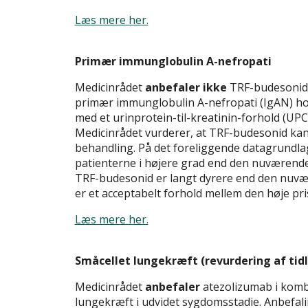
Læs mere her.
Primær immunglobulin A-nefropati
Medicinrådet
anbefaler ikke
TRF-budesonid 
primær immunglobulin A-nefropati (IgAN) ho
med et urinprotein-til-kreatinin-forhold (UPCR
Medicinrådet vurderer, at TRF-budesonid kan
behandling. På det foreliggende datagrundla
patienterne i højere grad end den nuværend
TRF-budesonid er langt dyrere end den nuvær
er et acceptabelt forhold mellem den høje pri
Læs mere her.
Småcellet lungekræft (revurdering af tid
Medicinrådet
anbefaler
atezolizumab i kombi
lungekræft i udvidet sygdomsstadie. Anbefal