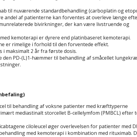
umab til nuværende standardbehandling (carboplatin og etop
re andel af patienterne kan forventes at overleve længe efte
unrelaterede bivirkninger, der kan være livstruende og
med kemoterapi er dyrere end platinbaseret kemoterapi.
er rimelige i forhold til den forventede effekt.
i maksimalt 2 år fra første dosis.
e den PD-(L)1-hæmmer til behandling af småcellet lungekræf
stninger.
nbefaling)
cel til behandling af voksne patienter med kræfttyperne
rimært mediastinalt storcellet B-cellelymfom (PMBCL) efter to
icabtagene ciloleucel øger overlevelsen for patienter med 
handling med kemoterapi i kombination med rituximab. D