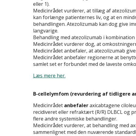
eller 1).
Medicinrådet vurderer, at tillæg af atezoliz
kan forlænge patienternes liv, og at en mind
behandlingen. Atezolizumab kan dog give imm
langvarige.
Behandling med atezolizumab i kombination 
Medicinrådet vurderer dog, at omkostningerne 
Medicinrådet anbefaler, at atezolizumab gives 
Medicinrådet anbefaler regionerne at benytt
samlet set er forbundet med de laveste omko
Læs mere her.
B-cellelymfom (revurdering af tidligere a
Medicinrådet
anbefaler
axicabtagene ciloleu
recidiveret eller refraktært (R/R) DLBCL og p
flere andre systemiske behandlinger.
Medicinrådet vurderer, at behandling med ax
sammenlignet med den nuværende standardbe