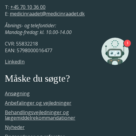
nyrecellekarcinom
T:
+45 70 10 36 00
E:
medicinraadet@medicinraadet.dk
Medicinrådets udkast til vurderingen
Medicinrådet udarbejder protokollen
af lægemidlets værdi er sendt i høring
Åbnings- og telefontider:
hos ansøger
9. august - 25. september 2019.
Mandag-fredag: kl. 10.00-14.00
04. december 2019.
CVR: 55832218
1
Medicinrådet har modtaget den
EAN: 5798000016477
foreløbige ansøgning
Medicinrådet udarbejder
LinkedIn
vurderingsrapporten
09. august 2019.
1. november - 11. december 2019.
Måske du søgte?
Ansøgning
Anbefalinger og vejledninger
Behandlingsvejledninger og
lægemiddelrekommandationer
Nyheder