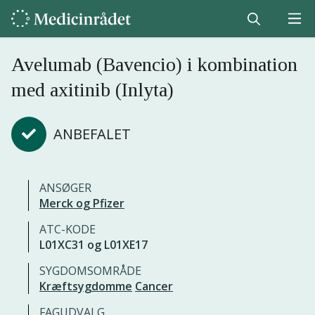
Avelumab (Bavencio) i kombination
med axitinib (Inlyta)
ANBEFALET
ANSØGER
Merck og Pfizer
ATC-KODE
L01XC31 og L01XE17
SYGDOMSOMRÅDE
Kræftsygdomme
Cancer
FAGUDVALG