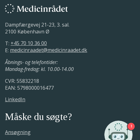
ansøgningstidspunkt
Sekretariatet og fagudvalget vurderer
dokumentationen i ansøgningen og
27. januar 2026.
udarbejder en vurderingsrapport.
Medicinrådet afventer ansøgning fra
Dampfærgevej 21-23, 3. sal.
virksomheden.
2100 København Ø
Medicinrådet har modtaget
ansøgningen fra virksomheden
T:
+45 70 10 36 00
Medicinrådet har modtaget en
E:
medicinraadet@medicinraadet.dk
anmodning om vurdering
16. januar 2026.
Medicinrådet foretager en teknisk
08. oktober 2025.
Åbnings- og telefontider:
validering af ansøgningen for at sikre, at
Med udgangspunkt i ansøgers ønske og
Mandag-fredag: kl. 10.00-14.00
alle formkrav er opfyldt.
tilgængelige fagudvalgsmøder
CVR: 55832218
fastsætter sekretariatet et aftalt
EAN: 5798000016477
ansøgningstidspunkt.
LinkedIn
Måske du søgte?
1
Ansøgning