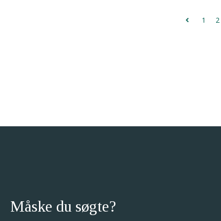
1
2
Måske du søgte?