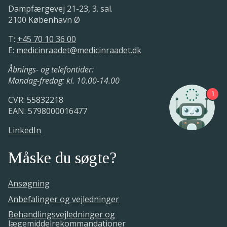
Dampfærgevej 21-23, 3. sal.
2100 København Ø
T:
+45 70 10 36 00
E:
medicinraadet@medicinraadet.dk
Åbnings- og telefontider:
Mandag-fredag: kl. 10.00-14.00
1
CVR: 55832218
EAN: 5798000016477
LinkedIn
Måske du søgte?
Ansøgning
Anbefalinger og vejledninger
Behandlingsvejledninger og
lægemiddelrekommandationer