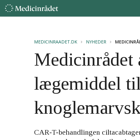
MEDICINRAADET.DK
NYHEDER
MEDICINRÅ
Medicinrådet 
lægemiddel ti
knoglemarvsk
CAR-T-behandlingen ciltacabtagen