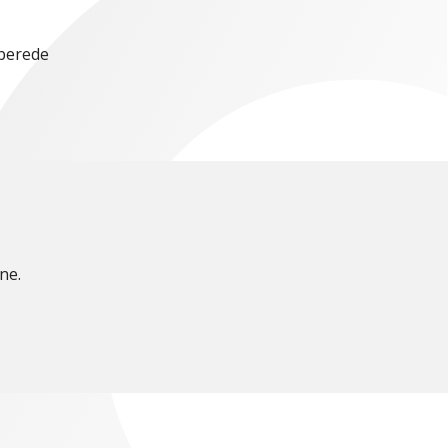
rberede
ne.