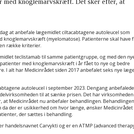
r med knoglemarvskræft. Det sker efter, at
dag at anbefale lægemidlet ciltacabtagene autoleucel som
ed knoglemarvskræft (myelomatose). Patienterne skal have f
en række kriterier.
midlet teclistamab til samme patientgruppe, og med den ny
 patienter med knoglemarvskræft i år fået to nye og bedre
e. I alt har Medicinrådet siden 2017 anbefalet seks nye læg
ltacabtagene autoleucel i september 2023. Dengang anbefaled
elvirksomheden til at sænke prisen. Det har virksomheden 
r, at Medicinrådet nu anbefaler behandlingen. Behandlinge
n da der er usikkerhed om hvor længe, ønsker Medicinrådet 
tienter, der sættes i behandling.
er handelsnavnet Carvykti og er en ATMP (advanced therap