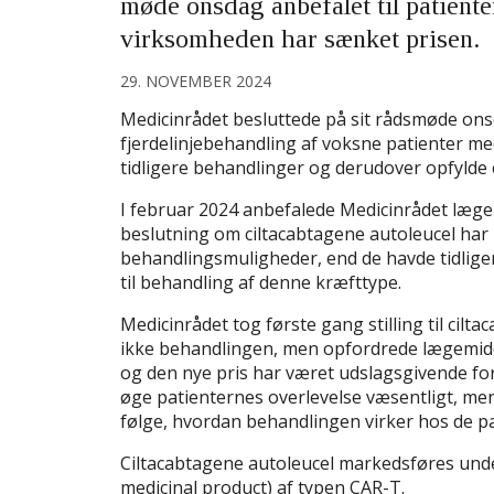
møde onsdag anbefalet til patiente
virksomheden har sænket prisen.
29. NOVEMBER 2024
Medicinrådet besluttede på sit rådsmøde ons
fjerdelinjebehandling af voksne patienter m
tidligere behandlinger og derudover opfylde 
I februar 2024 anbefalede Medicinrådet læge
beslutning om ciltacabtagene autoleucel har
behandlingsmuligheder, end de havde tidliger
til behandling af denne kræfttype.
Medicinrådet tog første gang stilling til ci
ikke behandlingen, men opfordrede lægemidd
og den nye pris har været udslagsgivende fo
øge patienternes overlevelse væsentligt, me
følge, hvordan behandlingen virker hos de pa
Ciltacabtagene autoleucel markedsføres und
medicinal product) af typen CAR-T.