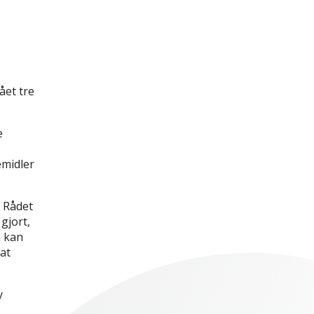
ået tre
e
emidler
e Rådet
gjort,
n kan
at
y