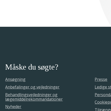
Måske du søgte?
Ansøgning
Presse
Anbefalinger og vejledninger
Ledige st
Behandlingsvejledninger og
Personda
lægemiddelrekommandationer
Cookiepo
Nyheder
Tilgæng