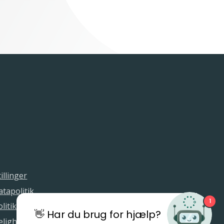
illinger
tapolitik
1
litik
👋 Har du brug for hjælp?
elighedserklæring