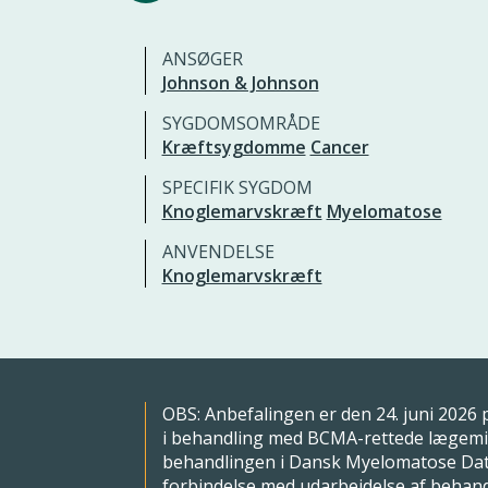
ANSØGER
Johnson & Johnson
SYGDOMSOMRÅDE
Kræftsygdomme
Cancer
SPECIFIK SYGDOM
Knoglemarvskræft
Myelomatose
ANVENDELSE
Knoglemarvskræft
OBS: Anbefalingen er den 24. juni 2026 p
i behandling med BCMA-rettede lægemidl
behandlingen i Dansk Myelomatose Datab
forbindelse med udarbejdelse af behan