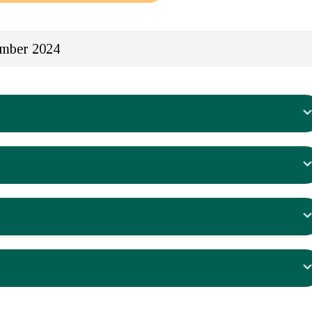
ember 2024
eslutning om anbefaling
t information om priser fra Amgros
et har udarbejdet en vurderingsrapport, som er sendt