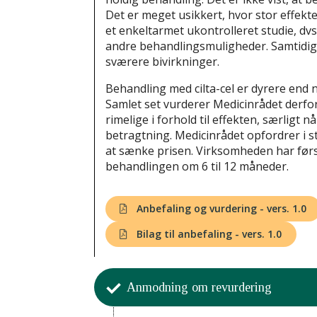
Det er meget usikkert, hvor stor effekten
et enkeltarmet ukontrolleret studie, d
andre behandlingsmuligheder. Samtidig g
sværere bivirkninger.
Behandling med cilta-cel er dyrere en
Samlet set vurderer Medicinrådet derfo
rimelige i forhold til effekten, særligt 
betragtning. Medicinrådet opfordrer i 
at sænke prisen. Virksomheden har førs
behandlingen om 6 til 12 måneder.
Anbefaling og vurdering - vers. 1.0
Bilag til anbefaling - vers. 1.0
Anmodning om revurdering