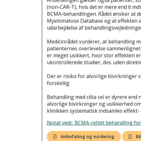
Anbefalingen gælder også patienter, so
(non-CAR-T), hvis det er mere end 6 mdr
BCMA-behandlingen. Rådet ønsker at de
Myelomatose Database og at effekten af
udarbejdelse af behandlingsvejledning
Medicinrådet vurderer, at behandling me
patienternes overlevelse sammenlignet
er meget usikkert, hvor stor effekten 
ukontrollerede studier, dvs. uden dir
Der er risiko for alvorlige bivirkninge
forskellig.
Behandling med cilta-cel er dyrere end
alvorlige bivirkninger og usikkerhed om
klinikken systematisk indsamles effekt- 
Notat vedr. BCMA-rettet behandling f
Anbefaling og vurdering
Bi