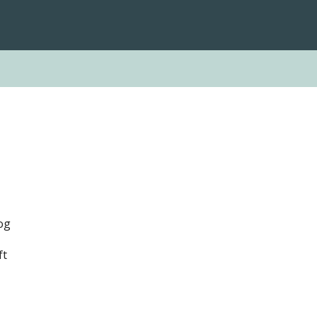
og
ft