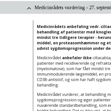
Medicinrådet begynder vur
På baggrund af vurderingsr
Medicinrådets vurdering - 27. septe
pris.
14. august 2024.
Fagudvalget og sekretariate
en vurderingsrapport.
Medicinrådets anbefaling vedr. cilta
behandling af patienter med knogle
Formandskabet har beslutte
mindst tre tidligere terapier - her
middel, en proteasomhæmmer og et a
14. august 2024.
udvist sygdomsprogression under den 
Medicinrådets formandskab ha
autoleucel til knoglemarvskræ
Medicinrådet
anbefaler ikke
ciltacabtag
patienter med recidiverende og refrak
(myelomatose), som har fået mindst tre 
Medicinrådet har modtage
immunmodulerende lægemiddel, en pr
25. marts 2024.
CD38-antistof, og som har haft sygdo
behandling.
Medicinrådet vurderer, at behandling med
sygdomsprogression og øger patienter
nuværende standardbehandling, som er 
holdig behandling. Det er ikke vist, at b