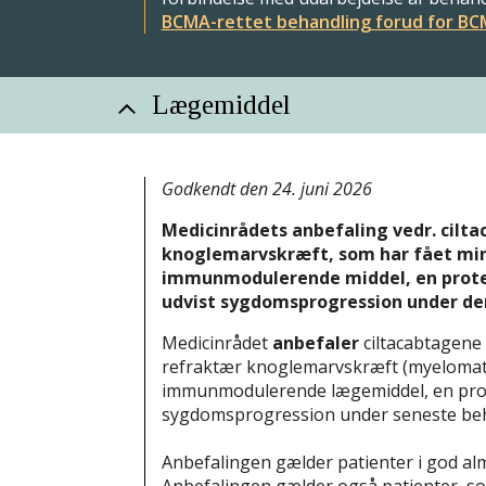
BCMA-rettet behandling forud for B
Lægemiddel
Godkendt den 24. juni 2026
Medicinrådets anbefaling vedr. cilta
knoglemarvskræft, som har fået minds
immunmodulerende middel, en prote
udvist sygdomsprogression under den 
Medicinrådet
anbefaler
ciltacabtagene a
refraktær knoglemarvskræft (myelomatos
immunmodulerende lægemiddel, en prot
sygdomsprogression under seneste beh
Anbefalingen gælder patienter i god alm