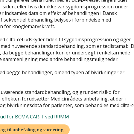
m tidligere er behandlet med et BCMA-rettet lægemiddel
. siden, eller hvis der ikke var sygdomsprogression under
r indsamles data om effekt af behandlingen i Dansk
 sekventiel behandling belyses i forbindelse med
en for knoglemarvskræft.
d cilta-cel udskyder tiden til sygdomsprogression og øger
 med nuværende standardbehandling, som er teclistamab. D
er, da begge behandlinger kun er undersøgt i enkeltarmede
ekte sammenligning med andre behandlingsmuligheder.
r ved begge behandlinger, omend typen af bivirkninger er
 nuværende standardbehandling, og grundet risiko for
 effekten forudsætter Medicinrådets anbefaling, at der i
og bivirkningsdata for patienter, som behandles med cilta-ce
orud for BCMA CAR-T ved RRMM
lag til anbefaling og vurdering