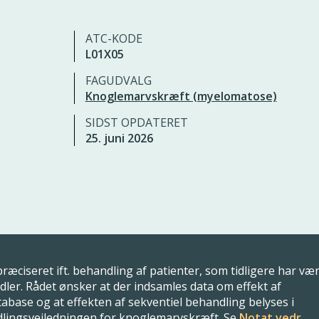
ATC-KODE
L01X05
FAGUDVALG
Knoglemarvskræft (myelomatose)
SIDST OPDATERET
25. juni 2026
ræciseret ift. behandling af patienter, som tidligere har væ
er. Rådet ønsker at der indsamles data om effekt af
ase og at effekten af sekventiel behandling belyses i
dlingsvejledningen for knoglemarvskræft. Se
Notat vedr.