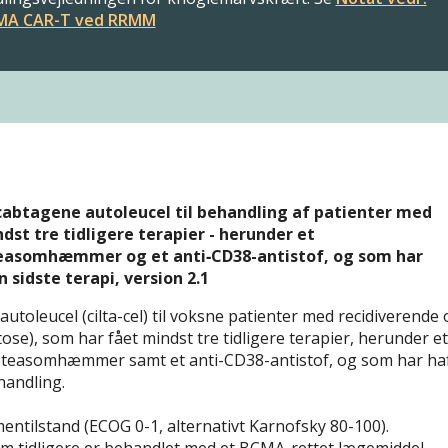
CMA CAR-T ved RRMM
cabtagene autoleucel til behandling af patienter med
t tre tidligere terapier - herunder et
asomhæmmer og et anti‑CD38-antistof, og som har
sidste terapi, version 2.1
utoleucel (cilta-cel) til voksne patienter med recidiverende 
e), som har fået mindst tre tidligere terapier, herunder et
easomhæmmer samt et anti-CD38-antistof, og som har ha
andling.
entilstand (ECOG 0-1, alternativt Karnofsky 80-100).