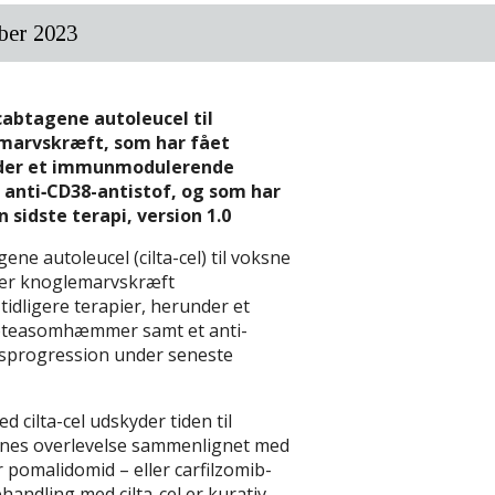
deringen
apporten forhandler Amgros med ansøger om lægemidlets
mber 2023
t vurderer dokumentationen i ansøgningen og udarbejder
cabtagene autoleucel til
marvskræft, som har fået
t, at der skal igangsættes en revurdering
under et immunmodulerende
nti‑CD38-antistof, og som har
sidste terapi, version 1.0
r besluttet, at Medicinrådet skal revurdere ciltacabtagene
ft på baggrund af ny pris og nye data.
ene autoleucel (cilta-cel) til voksne
tær knoglemarvskræft
tidligere terapier, herunder et
t en anmodning om revurdering
oteasomhæmmer samt et anti-
msprogression under seneste
 cilta-cel udskyder tiden til
nes overlevelse sammenlignet med
pomalidomid – eller carfilzomib-
ehandling med cilta-cel er kurativ.