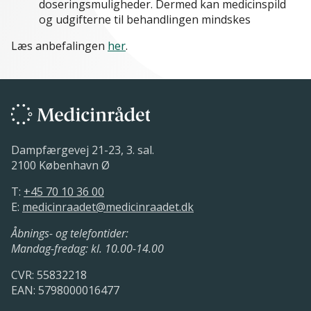
doseringsmuligheder. Dermed kan medicinspild
og udgifterne til behandlingen mindskes
Læs anbefalingen
her
.
Dampfærgevej 21-23, 3. sal.
2100 København Ø
T:
+45 70 10 36 00
E:
medicinraadet@medicinraadet.dk
Åbnings- og telefontider:
Mandag-fredag: kl. 10.00-14.00
CVR: 55832218
EAN: 5798000016477