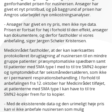
genforhandlet prisen for nusinersen. Ansøger har
givet et nyt pristilbud, og på baggrund af prisen har
Amgros udarbejdet nye omkostningsanalyser.
- Ansøger har givet en ny pris, men ikke nye data.
Prisen er fortsat for høj i forhold til den effekt, ansøger
kan dokumentere, og derfor fastholder vi vores
anbefaling, siger Jørgen Schøler Kristensen.
Medicinrådet fastholder, at der kan iværksættes
protokolleret ibrugtagning af nusinersen til en mindre
gruppe patienter: præsymptomatiske spædbørn samt
til patienter med SMA type I med to til tre SMN2-kopier
og symptomdebut før seksmånedersalderen, som ikke
er i permanent respirationsbehandling. I forhold til
anbefalingen fra 12. oktober har Medicinrådet tilføjet,
at patienterne med SMA type I kan have to til tre
SMN2-kopier frem for to kopier.
- Med de eksisterende data og den urimeligt høje pris
kan vi ikke anbefale nusinersen som mulig