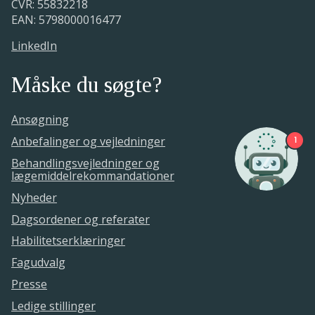
CVR: 55832218
fastsætter sekretariatet et aftalt
Medicinrådet foretager en teknisk
EAN: 5798000016477
ansøgningstidspunkt.
validering af ansøgningen for at sikre, at
alle formkrav er opfyldt.
LinkedIn
Måske du søgte?
Ansøgning
Anbefalinger og vejledninger
1
Behandlingsvejledninger og
lægemiddelrekommandationer
Nyheder
Dagsordener og referater
Habilitetserklæringer
Fagudvalg
Presse
Ledige stillinger