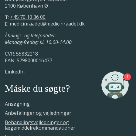
2100 København Ø
T:
+45 70 10 36 00
E:
medicinraadet@medicinraadet.dk
Åbnings- og telefontider:
Mandag-fredag: kl. 10.00-14.00
CVR: 55832218
EAN: 5798000016477
LinkedIn
1
Måske du søgte?
Ansøgning
Anbefalinger og vejledninger
Behandlingsvejledninger og
lægemiddelrekommandationer