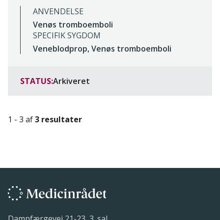
ANVENDELSE
Venøs tromboemboli
SPECIFIK SYGDOM
Veneblodprop, Venøs tromboemboli
STATUS:
Arkiveret
1 - 3 af
3 resultater
Dampfærgevej 21-23, 3. sal.