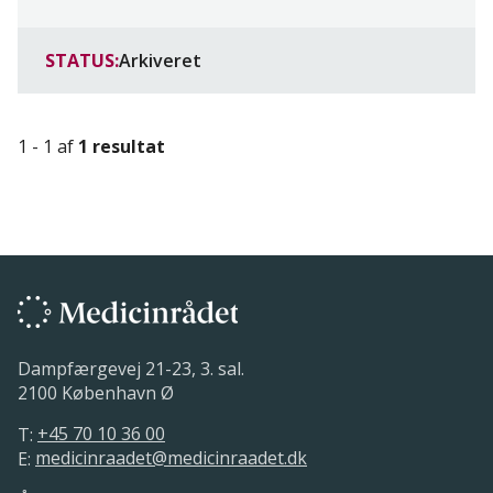
STATUS:
Arkiveret
1 - 1 af
1 resultat
Dampfærgevej 21-23, 3. sal.
2100 København Ø
T:
+45 70 10 36 00
E:
medicinraadet@medicinraadet.dk