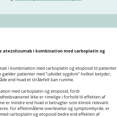
e atezolizumab i kombination med carboplatin og
ab i kombination med carboplatin og etoposid til patienter
 gælder patienter med ”udvidet sygdom” hvilket betyder,
åde end hvad et strålefelt kan rumme.
ation med carboplatin og etoposid, fordi
hedsvæsenet ikke er rimelige i forhold til effekten af
e er mindre end hvad vi betragter som klinisk relevant.
seres. For effektmålene overlevelse og symptombyrde, er
 med carboplatin og etoposid bedre end effekten af