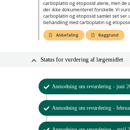
carboplatin og etoposid alene, men de ab
der ikke dokumenteret forskelle. Vi vur
carboplatin og etoposid samlet set ser 
behandling med carboplatin og etoposi
Anbefaling
Baggrund
Status for vurdering af lægemidlet
Anmodning om revurdering - juni 2
Aktivitet
Anmodning om revurdering - februa
Formandskabet har beslutte
12. juni 2024.
Aktivitet
Formandskabet har på baggrun
Anmodning om revurdering - april 