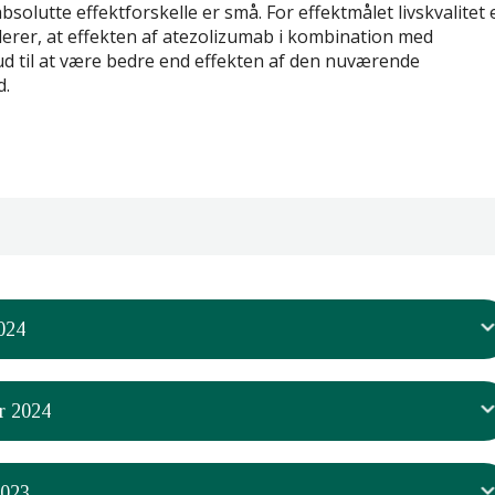
solutte effektforskelle er små. For effektmålet livskvalitet 
derer, at effekten af atezolizumab i kombination med
ud til at være bedre end effekten af den nuværende
d.
024
r 2024
t, at der skal igangsættes en revurdering
d af nye data besluttet at igangsætte en revurdering af
2023