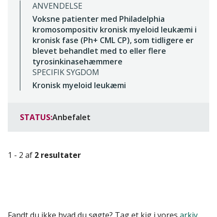
ANVENDELSE
Voksne patienter med Philadelphia
kromosompositiv kronisk myeloid leukæmi i
kronisk fase (Ph+ CML CP), som tidligere er
blevet behandlet med to eller flere
tyrosinkinasehæmmere
SPECIFIK SYGDOM
Kronisk myeloid leukæmi
STATUS:
Anbefalet
1 - 2 af
2 resultater
Fandt du ikke hvad du søgte? Tag et kig i vores
arkiv
.