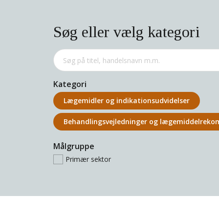
Søg eller vælg kategori
Kategori
Lægemidler og indikations­udvidelser
Behandlings­vejledninger og lægemiddel­rek
Målgruppe
Primær sektor