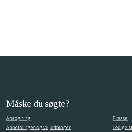
Måske du søgte?
Ansøgning
Presse
Anbefalinger og vejledninger
Ledige st