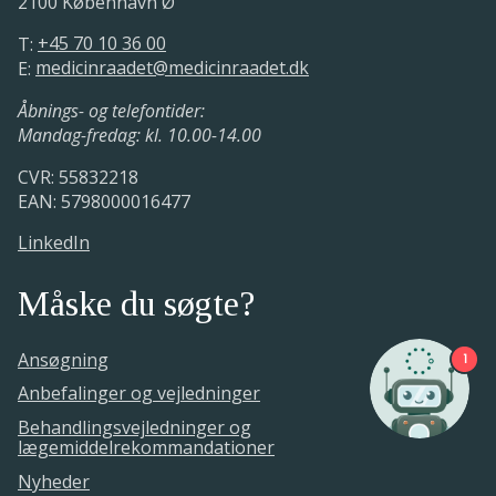
2100 København Ø
T:
+45 70 10 36 00
E:
medicinraadet@medicinraadet.dk
Åbnings- og telefontider:
Mandag-fredag: kl. 10.00-14.00
CVR: 55832218
EAN: 5798000016477
LinkedIn
Måske du søgte?
Ansøgning
1
Anbefalinger og vejledninger
Behandlingsvejledninger og
lægemiddelrekommandationer
Nyheder