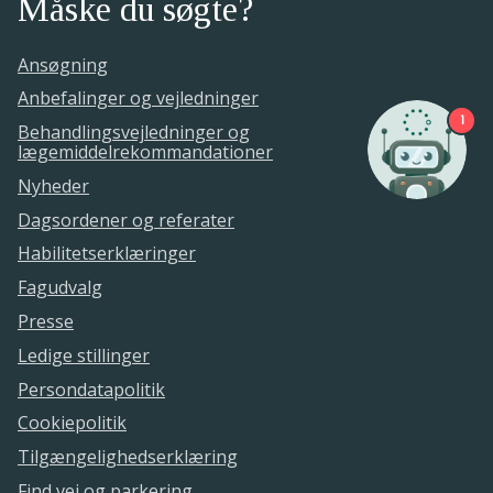
Måske du søgte?
Ansøgning
Anbefalinger og vejledninger
1
Behandlingsvejledninger og
lægemiddelrekommandationer
Nyheder
Dagsordener og referater
Habilitetserklæringer
Fagudvalg
Presse
Ledige stillinger
Persondatapolitik
Cookiepolitik
Tilgængelighedserklæring
Find vej og parkering