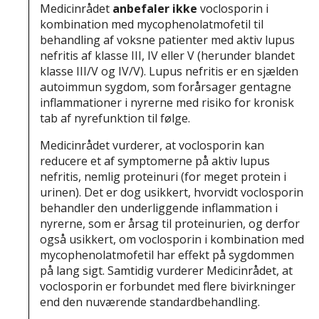
Medicinrådet
anbefaler ikke
voclosporin i
kombination med mycophenolatmofetil til
behandling af voksne patienter med aktiv lupus
nefritis af klasse III, IV eller V (herunder blandet
klasse III/V og IV/V). Lupus nefritis er en sjælden
autoimmun sygdom, som forårsager gentagne
inflammationer i nyrerne med risiko for kronisk
tab af nyrefunktion til følge.
Medicinrådet vurderer, at voclosporin kan
reducere et af symptomerne på aktiv lupus
nefritis, nemlig proteinuri (for meget protein i
urinen). Det er dog usikkert, hvorvidt voclosporin
behandler den underliggende inflammation i
nyrerne, som er årsag til proteinurien, og derfor
også usikkert, om voclosporin i kombination med
mycophenolatmofetil har effekt på sygdommen
på lang sigt. Samtidig vurderer Medicinrådet, at
voclosporin er forbundet med flere bivirkninger
end den nuværende standardbehandling.