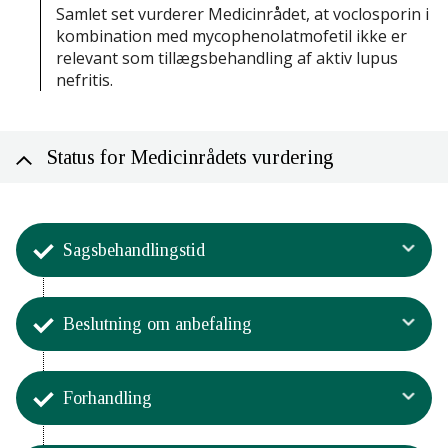
Samlet set vurderer Medicinrådet, at voclosporin i
kombination med mycophenolatmofetil ikke er
relevant som tillægsbehandling af aktiv lupus
nefritis.
Status for Medicinrådets vurdering
Sagsbehandlingstid
Aktivitet
Beslutning om anbefaling
Sagsbehandlingstiden og processen
for Medicinrådets vurdering
Aktivitet
07. marts 2023 - 21. februar 2024.
Forhandling
Medicinrådet har godkendt
Medicinrådet har brugt 253 dage (36
anbefalingen
uger og en dag) på at behandle
voclosporin (Lypkynis) til lupus nefritis.