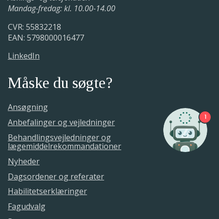
en behandlingsvejledning
Mandag-fredag: kl. 10.00-14.00
21. marts 2023.
CVR: 55832218
Medicinrådet har godkendt, at
EAN: 5798000016477
lægemidlet bliver vurderet som en del af
arbejdet med opdateringen af
LinkedIn
Medicinrådets behandlingsvejledning.
Måske du søgte?
Ansøgning
1
Anbefalinger og vejledninger
Behandlingsvejledninger og
lægemiddelrekommandationer
Nyheder
Dagsordener og referater
Habilitetserklæringer
Fagudvalg