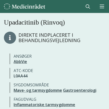
Upadacitinib (Rinvoq)
DIREKTE INDPLACERET I
BEHANDLINGSVEJLEDNING
ANSØGER
AbbVie
ATC-KODE
L0AA44
SYGDOMSOMRÅDE
Mave- og tarmsygdomme
Gastroenterologi
FAGUDVALG
Inflammatoriske tarmsygdomme