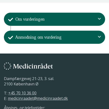
Om vurderingen
Aktivitet
Anmodning om vurdering
Medicinrådet har indplaceret
lægemidlet i
behandlingsvejledningen/tillægget
Aktivitet
Medicinrådet har modtaget en
27. oktober 2023.
anmodning om vurdering
Medicinrådet har indplaceret lægemidlet
direkte i behandlingsvejledningen via et
23. januar 2023.
tillæg til Medicinrådets
behandlingsvejledning vedr.
Dampfærgevej 21-23, 3. sal.
inflammatoriske tarmsygdomme (Crohns
2100 København Ø
sygdom).
T:
+45 70 10 36 00
E:
medicinraadet@medicinraadet.dk
Medicinrådet har besluttet, at
lægemidlet kan indplaceres direkte i
Åbnings- og telefontider: