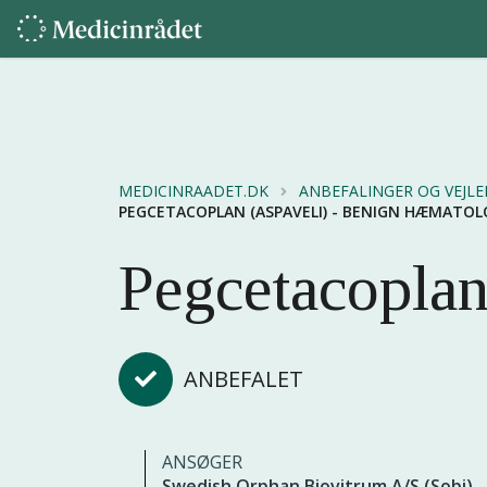
MEDICINRAADET.DK
ANBEFALINGER OG VEJL
PEGCETACOPLAN (ASPAVELI) - BENIGN HÆMATOL
Pegcetacoplan
ANBEFALET
ANSØGER
Swedish Orphan Biovitrum A/S (Sobi)