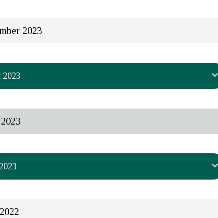
ember 2023
t 2023
t, at der skal igangsættes en revurdering
 2023
odning om revurdering af Medicinrådets anbefaling af
sk natlig hæmoglobinuri (PNH) på baggrund af ny pris.
 2023
r besluttet, at Medicinrådet skal revurdere anbefalingen.
t en anmodning om revurdering
t, at der skal igangsættes en revurdering
 2022