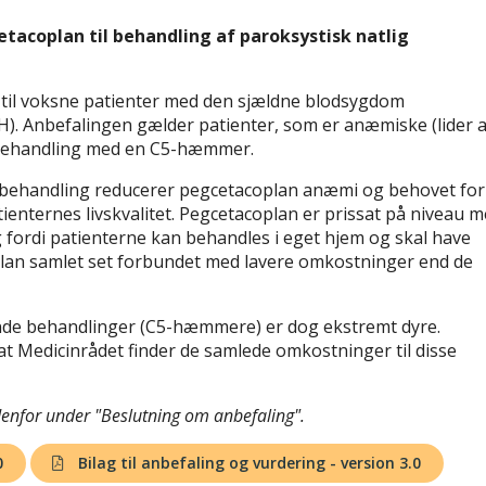
tacoplan til behandling af paroksystisk natlig
til voksne patienter med den sjældne blodsygdom
). Anbefalingen gælder patienter, som er anæmiske (lider a
 behandling med en C5-hæmmer.
ehandling reducerer pegcetacoplan anæmi og behovet for
ienternes livskvalitet. Pegcetacoplan er prissat på niveau 
fordi patienterne kan behandles i eget hjem og skal have
plan samlet set forbundet med lavere omkostninger end de
nde behandlinger (C5-hæmmere) er dog ekstremt dyre.
 at Medicinrådet finder de samlede omkostninger til disse
denfor under "Beslutning om anbefaling".
0
Bilag til anbefaling og vurdering - version 3.0