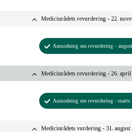
Medicinrådets revurdering - 22. nov
Anmodning om revurdering - augus
Aktivitet
Formandskabet har beslutte
Medicinrådets revurdering - 26. april
08. september 2023.
Ansøger har indsendt en anm
pegcetacoplan til paroksysti
Anmodning om revurdering - marts
Medicinrådets formandskab ha
Aktivitet
Medicinrådet har modtage
Formandskabet har beslutte
10. august 2023.
Medicinrådets vurdering - 31. august