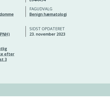
FAGUDVALG
gdomme
Benign hæmatologi
SIDST OPDATERET
(PNH)
23. november 2023
tlig
e efter
st 3