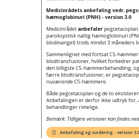
Medicinrådets anbefaling vedr. pegce
hæmoglobinuri (PNH) - version 3.0
Medicinrådet
anbefaler
pegcetacoplan 
paroksystisk natlig hæmoglobinuri (PNH
blodmangel) trods mindst 3 måneders
Sammenlignet med fortsat C5-hæmmerb
blodtransfusioner, hvilket forbedrer pat
den billigste C5-hæmmerbehandling, og 
færre blodtransfusioner, er pegcetaco
nuværende C5-hæmmere.
Både pegcetacoplan og de to eksistere
Anbefalingen er derfor ikke udtryk for,
behandlinger rimelige.
Bemærk: Tidligere versioner kan findes ne
Anbefaling og vurdering - version 3.