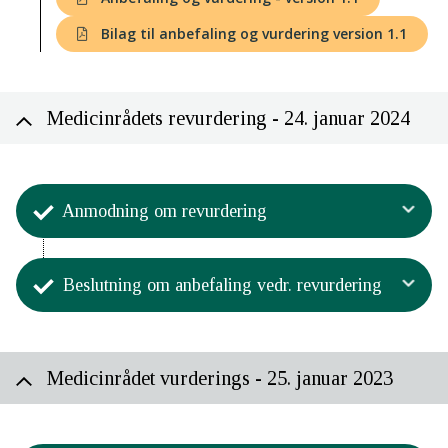
Bilag til anbefaling og vurdering version 1.1
Medicinrådets revurdering - 24. januar 2024
Anmodning om revurdering
Aktivitet
Beslutning om anbefaling vedr. revurdering
Formandskabet har besluttet, at der
skal igangsættes en revurdering
Aktivitet
10. november 2023.
Medicinrådet har godkendt
Ansøger har indsendt en anmodning om
Medicinrådet vurderings - 25. januar 2023
revurderingen - version 1.1
revurdering af Medicinrådets anbefaling
vedr. daratumumab i kombination med
24. januar 2024.
bortezomib, cyclophosphamid og