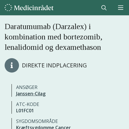
Daratumumab (Darzalex) i
kombination med bortezomib,
lenalidomid og dexamethason
DIREKTE INDPLACERING
ANSØGER
Janssen-Cilag
ATC-KODE
L01FC01
SYGDOMSOMRÅDE
Kræftsygdomme
Cancer