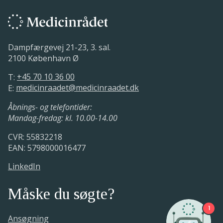
Medicinrådet har modtaget en
Den tekniske validering er foretaget.
anmodning om vurdering
Sekretariatet og fagudvalget vurderer
dokumentationen i ansøgningen og
19. december 2025.
udarbejder en vurderingsrapport.
Med udgangspunkt i ansøgers ønske og
Dampfærgevej 21-23, 3. sal.
tilgængelige fagudvalgsmøder
2100 København Ø
fastsætter sekretariatet et aftalt
ansøgningstidspunkt.
T:
+45 70 10 36 00
E:
medicinraadet@medicinraadet.dk
Åbnings- og telefontider:
Mandag-fredag: kl. 10.00-14.00
CVR: 55832218
EAN: 5798000016477
LinkedIn
Måske du søgte?
1
Ansøgning