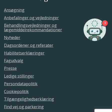
10. september 2020.
Ansøgning
Anbefalinger og vejledninger
1
Behandlingsvejledninger og
lægemiddelrekommandationer
Nyheder
Dagsordener og referater
Habilitetserklæringer
Fagudvalg
Presse
Ledige stillinger
Persondatapolitik
Cookiepolitik
Tilgængelighedserklæring
Find vej og parkering