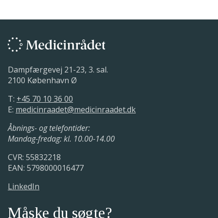
Medicinrådet har godkendt
Aktivitet
vurderingen af lægemidlets værdi
Medicinrådet har sendt protokollen
til ansøger
Medicinrådets udkast til vurderingen
11. november 2020.
af lægemidlets værdi er sendt i høring
Medicinrådets protokol vedrørende
Dampfærgevej 21-23, 3. sal.
hos ansøger
vurdering af ibrutinib i kombination med
2100 København Ø
rituximab til behandling af tidligere
ubehandlede patienter med kronisk
T:
+45 70 10 36 00
Medicinrådet udarbejder
lymfatisk leukæmi
E:
medicinraadet@medicinraadet.dk
vurderingsrapporten
Åbnings- og telefontider:
Mandag-fredag: kl. 10.00-14.00
Medicinrådet udarbejder protokollen
CVR: 55832218
14. september - 11. november 2020.
EAN: 5798000016477
LinkedIn
Medicinrådet har modtaget den
foreløbige ansøgning
Måske du søgte?