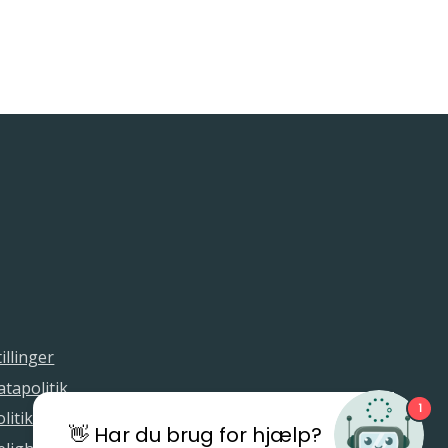
illinger
tapolitik
1
litik
👋 Har du brug for hjælp?