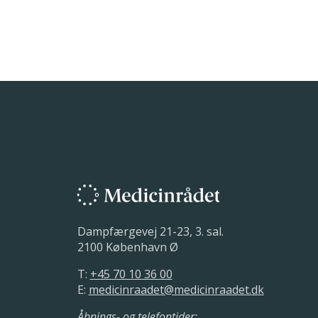
Medicinrådet afventer ansøg
Medicinrådet opstarter vu
11. december 2025.
Medicinrådet har modtage
Den tekniske validering er fo
dokumentationen i ansøgning
19. august 2025.
Med udgangspunkt i ansøgers
sekretariatet et aftalt ansøg
Dampfærgevej 21-23, 3. sal.
2100 København Ø
T:
+45 70 10 36 00
E:
medicinraadet@medicinraadet.dk
Åbnings- og telefontider: