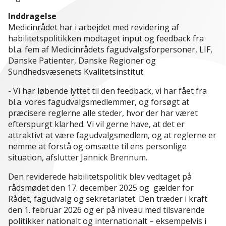
Inddragelse
Medicinrådet har i arbejdet med revidering af
habilitetspolitikken modtaget input og feedback fra
bl.a. fem af Medicinrådets fagudvalgsforpersoner, LIF,
Danske Patienter, Danske Regioner og
Sundhedsvæsenets Kvalitetsinstitut.
- Vi har løbende lyttet til den feedback, vi har fået fra
bl.a. vores fagudvalgsmedlemmer, og forsøgt at
præcisere reglerne alle steder, hvor der har været
efterspurgt klarhed. Vi vil gerne have, at det er
attraktivt at være fagudvalgsmedlem, og at reglerne er
nemme at forstå og omsætte til ens personlige
situation, afslutter Jannick Brennum.
Den reviderede habilitetspolitik blev vedtaget på
rådsmødet den 17. december 2025 og gælder for
Rådet, fagudvalg og sekretariatet. Den træder i kraft
den 1. februar 2026 og er på niveau med tilsvarende
politikker nationalt og internationalt – eksempelvis i