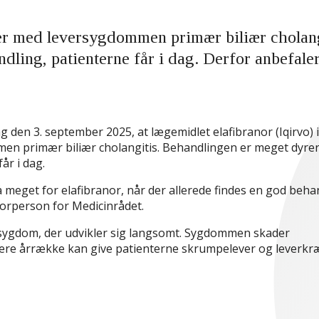
ter med leversygdommen primær biliær cholang
dling, patienterne får i dag. Derfor anbefale
den 3. september 2025, at lægemidlet elafibranor (Iqirvo) 
men primær biliær cholangitis. Behandlingen er meget dyre
år i dag.
å meget for elafibranor, når der allerede findes en god beha
forperson for Medicinrådet.
ersygdom, der udvikler sig langsomt. Sygdommen skader
gere årrække kan give patienterne skrumpelever og leverkræ