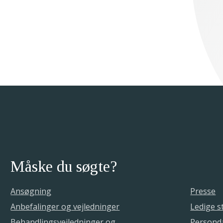
Måske du søgte?
Ansøgning
Presse
Anbefalinger og vejledninger
Ledige st
Behandlingsvejledninger og
Personda