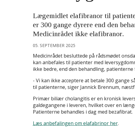
Lægemidlet elafibranor til patien
er 300 gange dyrere end den behan
Medicinrådet ikke elafibranor.
05. SEPTEMBER 2025
Medicinrådet besluttede på rådsmødet onsdag 
kan anbefales til patienter med leversygdom
ikke bedre, end den behandling, patienterne f
- Vi kan ikke acceptere at betale 300 gange s
til patienterne, siger Jannick Brennum, næst
Primær biliær cholangitis er en kronisk lev
galdegangene i leveren, hvilket over en læn
Patienterne behandles i dag med bezafibrat.
Læs anbefalingen om elafabrinor her
.