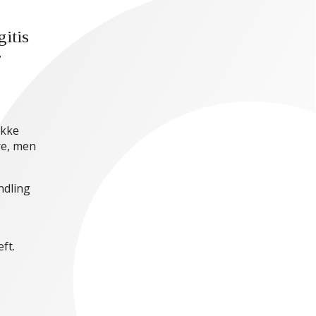
itis
r
ikke
re, men
ndling
ft.