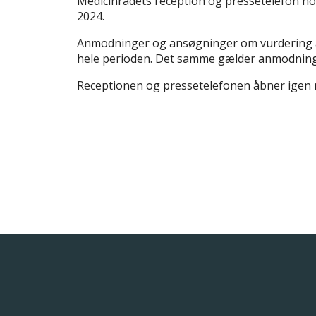
Medicinrådets reception og pressetelefon hold
2024.
Anmodninger og ansøgninger om vurdering a
hele perioden. Det samme gælder anmodning
Receptionen og pressetelefonen åbner igen m