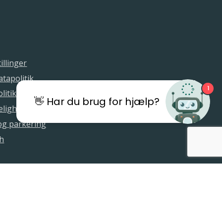
illinger
tapolitik
1
litik
👋 Har du brug for hjælp?
elighedserklæring
 og parkering
sh