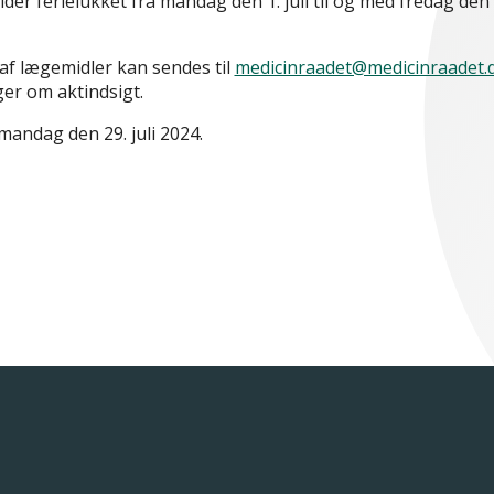
er ferielukket fra mandag den 1. juli til og med fredag den 2
f lægemidler kan sendes til
medicinraadet@medicinraadet.
er om aktindsigt.
andag den 29. juli 2024.