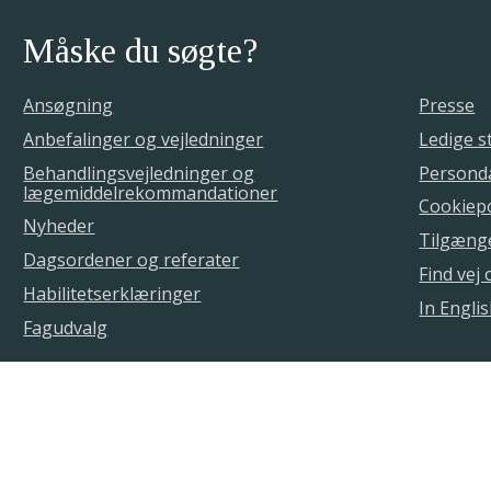
Måske du søgte?
Ansøgning
Presse
Anbefalinger og vejledninger
Ledige st
Behandlingsvejledninger og
Personda
lægemiddelrekommandationer
Cookiepo
Nyheder
Tilgæng
Dagsordener og referater
Find vej
Habilitetserklæringer
In Engli
Fagudvalg