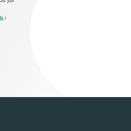
6. juli
dk
i