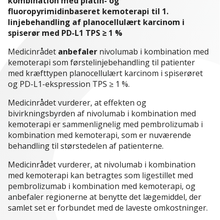
kombination med platin- og
fluoropyrimidinbaseret kemoterapi til 1.
linjebehandling af planocellulært karcinom i
spiserør med PD-L1 TPS ≥ 1 %
Medicinrådet
anbefaler
nivolumab i kombination med
kemoterapi som førstelinjebehandling til patienter
med kræfttypen planocellulært karcinom i spiserøret
og PD-L1-ekspression TPS ≥ 1 %.
Medicinrådet vurderer, at effekten og
bivirkningsbyrden af nivolumab i kombination med
kemoterapi er sammenlignelig med pembrolizumab i
kombination med kemoterapi, som er nuværende
behandling til størstedelen af patienterne.
Medicinrådet vurderer, at nivolumab i kombination
med kemoterapi kan betragtes som ligestillet med
pembrolizumab i kombination med kemoterapi, og
anbefaler regionerne at benytte det lægemiddel, der
samlet set er forbundet med de laveste omkostninger.