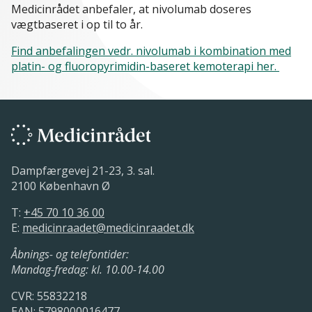
Medicinrådet anbefaler, at nivolumab doseres
vægtbaseret i op til to år.
Find anbefalingen vedr. nivolumab i kombination med
platin- og fluoropyrimidin-baseret kemoterapi her.
Dampfærgevej 21-23, 3. sal.
2100 København Ø
T:
+45 70 10 36 00
E:
medicinraadet@medicinraadet.dk
Åbnings- og telefontider:
Mandag-fredag: kl. 10.00-14.00
CVR: 55832218
EAN: 5798000016477