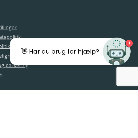
illinger
tapolitik
1
litik
👋 Har du brug for hjælp?
elighedserklæring
 og parkering
sh