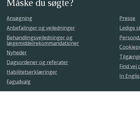
Måske du søgte?
Ansøgning
Presse
Anbefalinger og vejledninger
Ledige st
Behandlingsvejledninger og
Personda
lægemiddelrekommandationer
Cookiepo
Nyheder
Tilgæng
Dagsordener og referater
Find vej
Habilitetserklæringer
In Engli
Fagudvalg