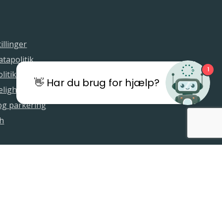
illinger
tapolitik
1
litik
👋 Har du brug for hjælp?
elighedserklæring
 og parkering
sh