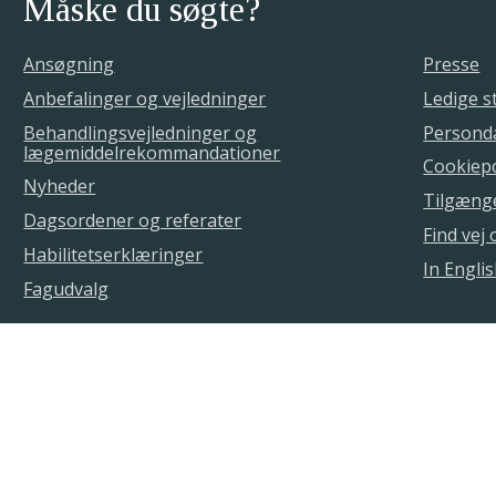
Måske du søgte?
Ansøgning
Presse
Anbefalinger og vejledninger
Ledige st
Behandlingsvejledninger og
Personda
lægemiddelrekommandationer
Cookiepo
Nyheder
Tilgæng
Dagsordener og referater
Find vej
Habilitetserklæringer
In Engli
Fagudvalg