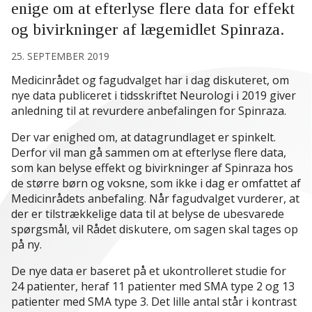
enige om at efterlyse flere data for effekt
og bivirkninger af lægemidlet Spinraza.
25. SEPTEMBER 2019
Medicinrådet og fagudvalget har i dag diskuteret, om
nye data publiceret i tidsskriftet Neurologi i 2019 giver
anledning til at revurdere anbefalingen for Spinraza.
Der var enighed om, at datagrundlaget er spinkelt.
Derfor vil man gå sammen om at efterlyse flere data,
som kan belyse effekt og bivirkninger af Spinraza hos
de større børn og voksne, som ikke i dag er omfattet af
Medicinrådets anbefaling. Når fagudvalget vurderer, at
der er tilstrækkelige data til at belyse de ubesvarede
spørgsmål, vil Rådet diskutere, om sagen skal tages op
på ny.
De nye data er baseret på et ukontrolleret studie for
24 patienter, heraf 11 patienter med SMA type 2 og 13
patienter med SMA type 3. Det lille antal står i kontrast