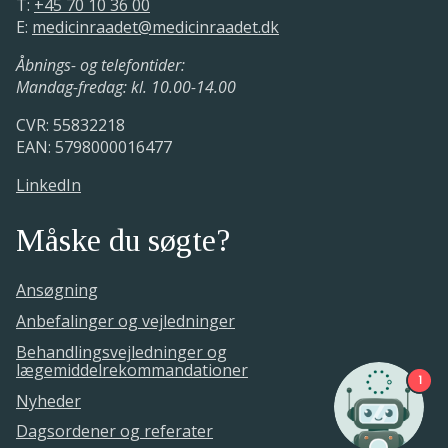
T:
+45 70 10 36 00
E:
medicinraadet@medicinraadet.dk
Åbnings- og telefontider:
Mandag-fredag: kl. 10.00-14.00
CVR: 55832218
EAN: 5798000016477
LinkedIn
Måske du søgte?
Ansøgning
Anbefalinger og vejledninger
Behandlingsvejledninger og
lægemiddelrekommandationer
1
Nyheder
Dagsordener og referater