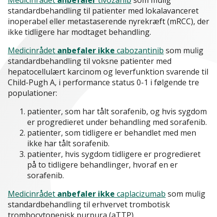
Medicinrådet
anbefaler
tivozanib
som mulig
standardbehandling til patienter med lokalavanceret
inoperabel eller metastaserende nyrekræft (mRCC), der
ikke tidligere har modtaget behandling.
Medicinrådet
anbefaler ikke
cabozantinib
som mulig
standardbehandling til voksne patienter med
hepatocellulært karcinom og leverfunktion svarende til
Child-Pugh A, i performance status 0-1 i følgende tre
populationer:
patienter, som har tålt sorafenib, og hvis sygdom
er progredieret under behandling med sorafenib.
patienter, som tidligere er behandlet med men
ikke har tålt sorafenib.
patienter, hvis sygdom tidligere er progredieret
på to tidligere behandlinger, hvoraf en er
sorafenib.
Medicinrådet
anbefaler ikke
caplacizumab
som mulig
standardbehandling til erhvervet trombotisk
trombocytopenisk purpura (aTTP).