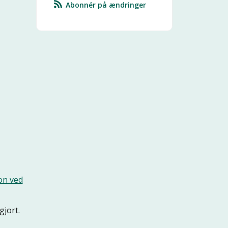
Abonnér på ændringer
on ved
gjort.