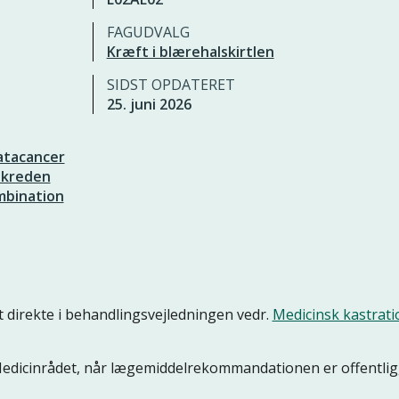
FAGUDVALG
Kræft i blærehalskirtlen
SIDST OPDATERET
25. juni 2026
atacancer
mskreden
mbination
 direkte i behandlingsvejledningen vedr.
Medicinsk kastrati
 Medicinrådet, når lægemiddelrekommandationen er offentlig