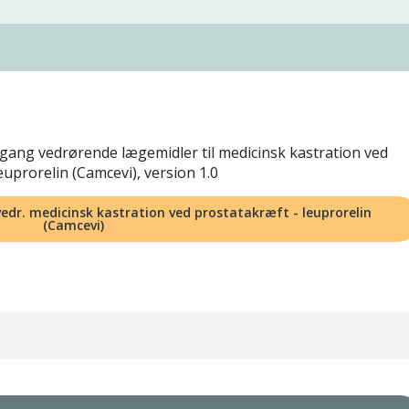
gang vedrørende lægemidler til medicinsk kastration ved
euprorelin (Camcevi), version 1.0
dr. medicinsk kastration ved prostatakræft - leuprorelin
(Camcevi)