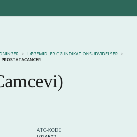
EDNINGER
LÆGEMIDLER OG INDIKATIONSUDVIDELSER
IV PROSTATACANCER
Camcevi)
ATC-KODE
L02AE02