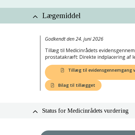
Lægemiddel
Godkendt den 24. juni 2026
Tillæg til Medicinrådets evidensgennem
prostatakræft: Direkte indplacering af l
Tillæg til evidensgennemgang ve
Bilag til tillægget
Status for Medicinrådets vurdering