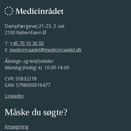
ansøgningstidspunkt
alle formkrav er opfyldt.
06. november 2026.
Medicinrådet afventer en ansøgning fra
Medicinrådet opstarter vurderingen,
Dampfærgevej 21-23, 3. sal.
virksomheden.
og sagsbehandlingstiden påbegyndes
2100 København Ø
Den tekniske validering er foretaget.
T:
+45 70 10 36 00
Medicinrådet har modtaget en
Sekretariatet og fagudvalget vurderer
E:
medicinraadet@medicinraadet.dk
anmodning om vurdering
dokumentationen i ansøgningen og
udarbejder en vurderingsrapport.
18. juni 2026.
Åbnings- og telefontider:
Med udgangspunkt i ansøgers ønske og
Mandag-fredag: kl. 10.00-14.00
tilgængelige fagudvalgsmøder
CVR: 55832218
fastsætter sekretariatet et aftalt
EAN: 5798000016477
ansøgningstidspunkt.
LinkedIn
Måske du søgte?
Ansøgning