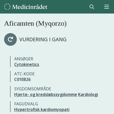
Aficamten (Myqorzo)
VURDERING I GANG
ANSØGER
Cytokinetics
ATC-KODE
C01EB26
SYGDOMSOMRÅDE
Hjerte- og kredsløbssygdomme
Kardiologi
FAGUDVALG
Hypertrofisk kardiomyopati